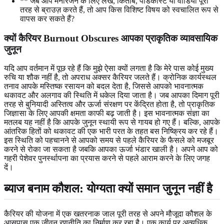
** जब आप मनोरंजन के लिए लेख, किताबें, पॉडकास्ट या वीडियो पूरी
तरह से ब्राउज़ करते हैं, तो आप किस विशिष्ट विषय को स्वचालित रूप से
वापस कर सकते हैं?
क्यों कैरियर Burnout Obscures आपका प्राकृतिक व्यावसायिक
जुनून
यदि आप वर्तमान में पूछ रहे हैं कि मुझे ऐसा क्यों लगता है कि मेरे पास कोई मुख्य
रुचि या शौक नहीं है, तो अपराध अक्सर कैरियर जलते हैं। क्रोनिक कार्यस्थल
तनाव आपके मस्तिष्क रसायन को बदल देता है, जिससे आपको भावनात्मक
थकावट और अलगाव की स्थिति में धकेल दिया जाता है। जब आपका दिमाग पूरी
तरह से बुनियादी अस्तित्व और ऊर्जा संरक्षण पर केंद्रित होता है, तो प्राकृतिक
जिज्ञासा के लिए आपकी क्षमता काफी बढ़ जाती है। इस भावनात्मक संज्ञा का
मतलब यह नहीं है कि आपके जुनून स्थायी रूप से गायब हो गए हैं। बल्कि, आपके
आंतरिक हितों को थकावट की एक भारी परत के तहत बस निष्क्रिय कर रहे हैं।
इस स्थिति को पहचानने से आपको समय से पहले कैरियर के फैसले को मजबूर
करने से रोका जा सकता है जबकि आपका ऊर्जा भंडार खाली है। अपने आप को
गहरी पेशेवर पुनर्स्थापना का प्रयास करने से पहले आराम करने के लिए जगह
दें।
ब्याज बनाम कौशल: योग्यता क्यों समान जुनून नहीं है
कैरियर की योजना में एक खतरनाक जाल पूरी तरह से अपने मौजूदा कौशल के
आसपास एक जीवन रणनीति का निर्माण कर रहा है। एक कार्य पर अत्यधिक