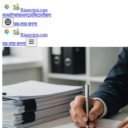
Riasectest.com
घर
ब्लॉग
संसाधन
टूलकिट
परीक्षण
पूछ-ताछ करना
Riasectest.com
पूछ-ताछ करना