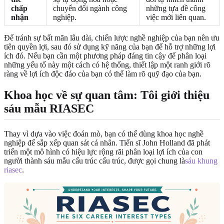
chấp
chuyển đổi ngành công
những tựa đề công
nhận
nghiệp.
việc mới liên quan.
Để tránh sự bất mãn lâu dài, chiến lược nghề nghiệp của bạn nên ưu
tiên quyền lợi, sau đó sử dụng kỹ năng của bạn để hỗ trợ những lợi
ích đó. Nếu bạn cần một phương pháp đáng tin cậy để phân loại
những yếu tố này một cách có hệ thống, thiết lập một ranh giới rõ
ràng về lợi ích độc đáo của bạn có thể làm rõ quỹ đạo của bạn.
Khoa học về sự quan tâm: Tôi giới thiệu
sáu mẫu RIASEC
Thay vì dựa vào việc đoán mò, bạn có thể dùng khoa học nghề
nghiệp để sắp xếp quan sát cá nhân. Tiến sĩ John Holland đã phát
triển một mô hình có hiệu lực rộng rãi phân loại lợi ích của con
người thành sáu mẫu cấu trúc cấu trúc, được gọi chung là
sáu khung
riasec
.