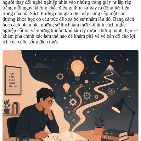
người thay đổi nghề nghiệp nhìn vào những trang giấy tự lắp ráp
trắng mỗi ngày, không chắc điều gì thực sự gây ra động lực bên
trong của họ. Sách hướng dẫn giáo dục này cung cấp một con
đường khoa học có cấu trúc để xóa bỏ sự nhầm lẫn đó. Bằng cách
học cách phân biệt những sở thích tạm thời với tính cách nghề
nghiệp cốt lõi và những khuôn khổ tâm lý được chứng minh, bạn sẽ
khám phá chính xác làm thế nào để khám phá và vẽ bản đồ cho lợi
ích của cuộc sống đích thực.