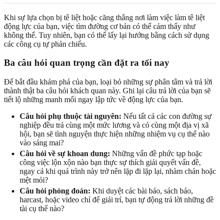
Khi sự lựa chọn bị tê liệt hoặc căng thẳng nơi làm việc làm tê liệt
động lực của bạn, việc tìm đường cơ bản có thể cảm thấy như
không thể. Tuy nhiên, bạn có thể lấy lại hướng bằng cách sử dụng
các công cụ tự phản chiếu.
Ba câu hỏi quan trọng cần đặt ra tối nay
Để bắt đầu khám phá của bạn, loại bỏ những sự phân tâm và trả lời
thành thật ba câu hỏi khách quan này. Ghi lại câu trả lời của bạn sẽ
tiết lộ những manh mối ngay lập tức về động lực của bạn.
Câu hỏi phụ thuộc tài nguyên:
Nếu tất cả các con đường sự
nghiệp đều trả cùng một mức lương và có cùng một địa vị xã
hội, bạn sẽ tình nguyện thực hiện những nhiệm vụ cụ thể nào
vào sáng mai?
Câu hỏi về sự khoan dung:
Những vấn đề phức tạp hoặc
công việc lộn xộn nào bạn thực sự thích giải quyết vấn đề,
ngay cả khi quá trình này trở nên lặp đi lặp lại, nhàm chán hoặc
mệt mỏi?
Câu hỏi phỏng đoán:
Khi duyệt các bài báo, sách báo,
harcast, hoặc video chỉ để giải trí, bạn tự động trả lời những đề
tài cụ thể nào?