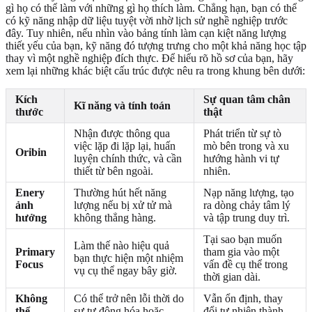
gì họ có thể làm với những gì họ thích làm. Chẳng hạn, bạn có thể
có kỹ năng nhập dữ liệu tuyệt vời nhờ lịch sử nghề nghiệp trước
đây. Tuy nhiên, nếu nhìn vào bảng tính làm cạn kiệt năng lượng
thiết yếu của bạn, kỹ năng đó tượng trưng cho một khả năng học tập
thay vì một nghề nghiệp đích thực. Để hiểu rõ hồ sơ của bạn, hãy
xem lại những khác biệt cấu trúc được nêu ra trong khung bên dưới:
Kích
Sự quan tâm chân
Kĩ năng và tính toán
thước
thật
Nhận được thông qua
Phát triển từ sự tò
việc lặp đi lặp lại, huấn
mò bên trong và xu
Oribin
luyện chính thức, và cần
hướng hành vi tự
thiết từ bên ngoài.
nhiên.
Enery
Thường hút hết năng
Nạp năng lượng, tạo
ảnh
lượng nếu bị xử tử mà
ra dòng chảy tâm lý
hưởng
không thẳng hàng.
và tập trung duy trì.
Tại sao bạn muốn
Làm thế nào hiệu quả
Primary
tham gia vào một
bạn thực hiện một nhiệm
Focus
vấn đề cụ thể trong
vụ cụ thể ngay bây giờ.
thời gian dài.
Không
Có thể trở nên lỗi thời do
Vẫn ổn định, thay
thể
sự tự động hóa hoặc
đổi tự nhiên thành