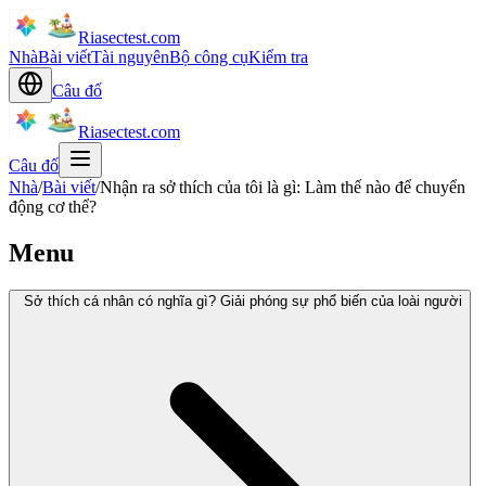
Riasectest.com
Nhà
Bài viết
Tài nguyên
Bộ công cụ
Kiểm tra
Câu đố
Riasectest.com
Câu đố
Nhà
/
Bài viết
/
Nhận ra sở thích của tôi là gì: Làm thế nào để chuyển
động cơ thể?
Menu
Sở thích cá nhân có nghĩa gì? Giải phóng sự phổ biến của loài người