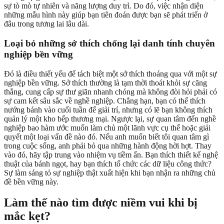
sự tò mò tự nhiên và năng lượng duy trì. Do đó, việc nhận diện
những mẫu hình này giúp bạn tiên đoán được bạn sẽ phát triển ở
đâu trong tương lai lâu dài.
Loại bỏ những sở thích chống lại danh tính chuyên
nghiệp bền vững
Đó là điều thiết yếu để tách biệt một sở thích thoáng qua với một sự
nghiệp bền vững. Sở thích thường là tạm thời thoát khỏi sự căng
thẳng, cung cấp sự thư giãn nhanh chóng mà không đòi hỏi phải có
sự cam kết sâu sắc về nghề nghiệp. Chẳng hạn, bạn có thể thích
nướng bánh vào cuối tuần để giải trí, nhưng có lẽ bạn không thích
quản lý một kho bếp thương mại. Ngược lại, sự quan tâm đến nghề
nghiệp bao hàm ước muốn làm chủ một lãnh vực cụ thể hoặc giải
quyết một loại vấn đề nào đó. Nếu anh muốn biết tôi quan tâm gì
trong cuộc sống, anh phải bỏ qua những hành động hời hợt. Thay
vào đó, hãy tập trung vào nhiệm vụ tiềm ẩn. Bạn thích thiết kế nghệ
thuật của bánh ngọt, hay bạn thích tổ chức các dữ liệu công thức?
Sự làm sáng tỏ sự nghiệp thật xuất hiện khi bạn nhận ra những chủ
đề bền vững này.
Làm thế nào tìm được niềm vui khi bị
mắc kẹt?