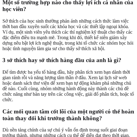
Một số trường hợp nào cho thấy lợi ích cá nhân của
học viên?
Sở thích của học sinh thường phản ánh những cách thức làm việc
thời ban đầu xuyên suốt các khóa học và các thiết lập ngoại khóa.
Ví dụ, một sinh viên yêu thích các thí nghiệm kỹ thuật cho thấy các
đặc điểm điều tra mạnh mẽ. Trong khi đó, thiết kế niên giám xây
dựng nêu bật lợi ích nghệ thuật, trong khi tổ chức các nhóm học hỏi
hoặc tình nguyện làm gia sư cho thấy sở thích xã hội.
3 sở thích hay sở thích hàng đầu của anh là gì?
Để tìm được ba yếu tố hàng đầu, hãy phân tích xem bạn dành thời
gian rảnh rỗi và năng lượng tâm thần ở đâu. Xem lại lịch sử web
hoặc danh sách thư viện để xem bạn tự động khám phá những chủ
đề nào. Cuối cùng, nhóm những hành động này thành các chủ đề
chức năng như bàn tay trên các công việc, giải đố phân tích, hoặc tổ
chức.
Các mối quan tâm cốt lõi của một người có thể hoàn
toàn thay đổi khi trưởng thành không?
Dù nền tảng chính của sự chú ý vẫn ổn định trong suốt giai đoạn
trưởng thành, nhưng những cách cụ thể để diễn đạt theo thời gian.