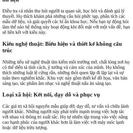
Điều tra cá nhân thu hút người ta quan sát, học hỏi và đánh giá lý
thuyết. Họ thích khám phá những câu hỏi phức tạp, phân tích các
mẫu dữ liệu, và giải quyết các bí ẩn khoa học. Nếu bạn tự động hỏi
làm thế nào hệ thống này hoạt động khi đối mặt với một vấn đề, bạn
sẽ liên kết với kiểu này.
Kiểu nghệ thuật: Biểu hiện và thiết kế không cấu
trúc
Những tiểu sử nghệ thuật tìm kiếm môi trường mở, chất lỏng nơi họ
có thể diễn tả tính cách, ý tưởng và cảm xúc của mình. Họ không
thích những luật lệ cứng rắn, những thói quen lặp đi lặp lại và sự
tuân theo nghiêm khắc. Khu vực này gồm thiết kế đồ họa, văn bản
sáng tạo, tác phẩm âm nhạc và nghệ thuật nấu ăn sáng tạo.
Loại xã hội: Kết nối, dạy dỗ và phục vụ
Các giá trị xã hội nguyên mẫu giúp đỡ, dạy dỗ, tư vấn và chữa lành
người khác. Những người này phát triển mạnh trong việc hợp tác
với nhau và thông tri xuất sắc. Họ tự nhiên tập trung vào việc nâng
cao hạnh phúc của người khác hơn là làm việc với máy móc lạnh
hoặc dữ liệu trừu tượng.