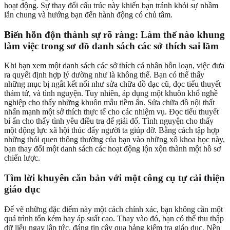
hoạt động. Sự thay đổi cấu trúc này khiến bạn tránh khỏi sự nhầm
lẫn chung và hướng bạn đến hành động có chủ tâm.
Biến hỗn độn thành sự rõ ràng: Làm thế nào khung
làm việc trong sơ đồ danh sách các sở thích sai lầm
Khi bạn xem một danh sách các sở thích cá nhân hỗn loạn, việc đưa
ra quyết định hợp lý dường như là không thể. Bạn có thể thấy
những mục bị ngắt kết nối như sửa chữa đồ đạc cũ, đọc tiểu thuyết
thám tử, và tình nguyện. Tuy nhiên, áp dụng một khuôn khổ nghề
nghiệp cho thấy những khuôn mẫu tiềm ẩn. Sửa chữa đồ nội thất
nhấn mạnh một sở thích thực tế cho các nhiệm vụ. Đọc tiểu thuyết
bí ẩn cho thấy tình yêu điều tra để giải đố. Tình nguyện cho thấy
một động lực xã hội thúc đẩy người ta giúp đỡ. Bằng cách tập hợp
những thói quen thông thường của bạn vào những xô khoa học này,
bạn thay đổi một danh sách các hoạt động lộn xộn thành một hồ sơ
chiến lược.
Tìm lời khuyên căn bản với một công cụ tự cải thiện
giáo dục
Để vẽ những đặc điểm này một cách chính xác, bạn không cần một
quá trình tốn kém hay áp suất cao. Thay vào đó, bạn có thể thu thập
dữ liệu ngay lập tức, đáng tin cậy qua bảng kiểm tra giáo dục. Nền