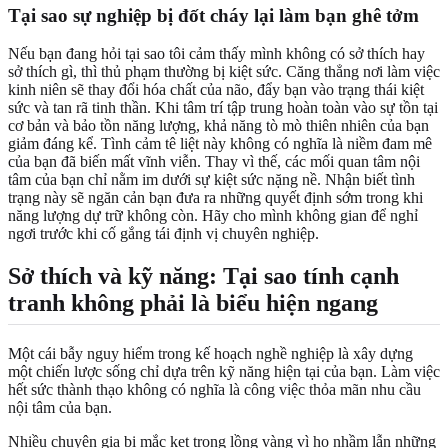
Tại sao sự nghiệp bị đốt cháy lại làm bạn ghê tởm
Nếu bạn đang hỏi tại sao tôi cảm thấy mình không có sở thích hay
sở thích gì, thì thủ phạm thường bị kiệt sức. Căng thẳng nơi làm việc
kinh niên sẽ thay đổi hóa chất của não, đẩy bạn vào trạng thái kiệt
sức và tan rã tinh thần. Khi tâm trí tập trung hoàn toàn vào sự tồn tại
cơ bản và bảo tồn năng lượng, khả năng tò mò thiên nhiên của bạn
giảm đáng kể. Tình cảm tê liệt này không có nghĩa là niềm đam mê
của bạn đã biến mất vĩnh viễn. Thay vì thế, các mối quan tâm nội
tâm của bạn chỉ nằm im dưới sự kiệt sức nặng nề. Nhận biết tình
trạng này sẽ ngăn cản bạn đưa ra những quyết định sớm trong khi
năng lượng dự trữ không còn. Hãy cho mình không gian để nghỉ
ngơi trước khi cố gắng tái định vị chuyên nghiệp.
Sở thích và kỹ năng: Tại sao tính cạnh
tranh không phải là biểu hiện ngang
Một cái bẫy nguy hiểm trong kế hoạch nghề nghiệp là xây dựng
một chiến lược sống chỉ dựa trên kỹ năng hiện tại của bạn. Làm việc
hết sức thành thạo không có nghĩa là công việc thỏa mãn nhu cầu
nội tâm của bạn.
Nhiều chuyên gia bị mắc kẹt trong lồng vàng vì họ nhầm lẫn những