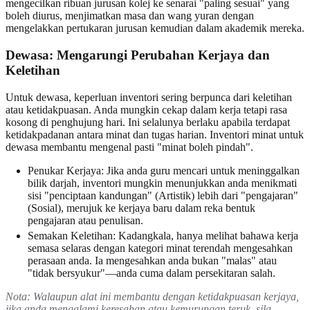
mengecilkan ribuan jurusan kolej ke senarai "paling sesuai" yang
boleh diurus, menjimatkan masa dan wang yuran dengan
mengelakkan pertukaran jurusan kemudian dalam akademik mereka.
Dewasa: Mengarungi Perubahan Kerjaya dan
Keletihan
Untuk dewasa, keperluan inventori sering berpunca dari keletihan
atau ketidakpuasan. Anda mungkin cekap dalam kerja tetapi rasa
kosong di penghujung hari. Ini selalunya berlaku apabila terdapat
ketidakpadanan antara minat dan tugas harian. Inventori minat untuk
dewasa membantu mengenal pasti "minat boleh pindah".
Penukar Kerjaya: Jika anda guru mencari untuk meninggalkan
bilik darjah, inventori mungkin menunjukkan anda menikmati
sisi "penciptaan kandungan" (Artistik) lebih dari "pengajaran"
(Sosial), merujuk ke kerjaya baru dalam reka bentuk
pengajaran atau penulisan.
Semakan Keletihan: Kadangkala, hanya melihat bahawa kerja
semasa selaras dengan kategori minat terendah mengesahkan
perasaan anda. Ia mengesahkan anda bukan "malas" atau
"tidak bersyukur"—anda cuma dalam persekitaran salah.
Nota: Walaupun alat ini membantu dengan ketidakpuasan kerjaya,
jika anda mengalami keresahan atau kemurungan teruk, sila