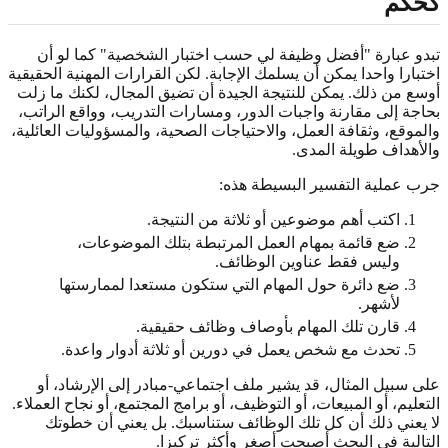
كحكم
تبدو عبارة "أفضل وظيفة لي حسب اختبار الشخصية" كما لو أن
اختبارا واحدا يمكن أن يسلمك الإجابة. لكن القرارات المهنية الحقيقية
أوسع من ذلك. يمكن للنتيجة الجيدة أن تضيق المجال، لكنك ما زلت
بحاجة إلى مقارنة واجبات الدور، ومسارات التدريب، وواقع الراتب،
والموقع، وثقافة العمل، والاحتياجات الصحية، والمسؤوليات العائلية،
والأهداف طويلة المدى.
جرب عملية التفسير البسيطة هذه:
اكتب أهم موضوعين أو ثلاثة من النتيجة.
ضع قائمة بمهام العمل المرتبطة بتلك الموضوعات،
وليس فقط عناوين الوظائف.
ضع دائرة حول المهام التي ستكون مستعدا لممارستها
لأشهر.
قارن تلك المهام بأوصاف وظائف حقيقية.
تحدث مع شخص يعمل في دورين أو ثلاثة أدوار واعدة.
على سبيل المثال، قد يشير ملف اجتماعي-مبادر إلى الإرشاد، أو
التعليم، أو المبيعات، أو التوظيف، أو برامج المجتمع، أو نجاح العملاء.
لا يعني ذلك أن كل تلك الوظائف ستناسبك. بل يعني أن خطوتك
التالية في البحث أصبحت أصغر وأكثر تركيزا.