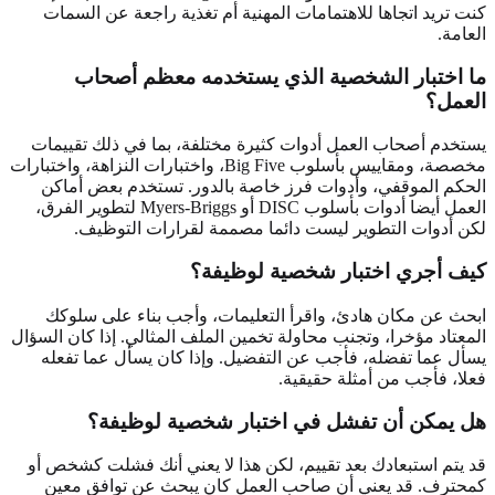
كنت تريد اتجاها للاهتمامات المهنية أم تغذية راجعة عن السمات
العامة.
ما اختبار الشخصية الذي يستخدمه معظم أصحاب
العمل؟
يستخدم أصحاب العمل أدوات كثيرة مختلفة، بما في ذلك تقييمات
مخصصة، ومقاييس بأسلوب Big Five، واختبارات النزاهة، واختبارات
الحكم الموقفي، وأدوات فرز خاصة بالدور. تستخدم بعض أماكن
العمل أيضا أدوات بأسلوب DISC أو Myers-Briggs لتطوير الفرق،
لكن أدوات التطوير ليست دائما مصممة لقرارات التوظيف.
كيف أجري اختبار شخصية لوظيفة؟
ابحث عن مكان هادئ، واقرأ التعليمات، وأجب بناء على سلوكك
المعتاد مؤخرا، وتجنب محاولة تخمين الملف المثالي. إذا كان السؤال
يسأل عما تفضله، فأجب عن التفضيل. وإذا كان يسأل عما تفعله
فعلا، فأجب من أمثلة حقيقية.
هل يمكن أن تفشل في اختبار شخصية لوظيفة؟
قد يتم استبعادك بعد تقييم، لكن هذا لا يعني أنك فشلت كشخص أو
كمحترف. قد يعني أن صاحب العمل كان يبحث عن توافق معين