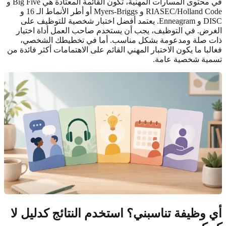
في محتوى المسارات المهنية، تكون القائمة المعتادة هي Big Five و
RIASEC/Holland Code و Myers-Briggs أو أطر الأنماط الـ 16 و
DISC و Enneagram. يعتمد أفضل اختبار شخصية للتوظيف على
الغرض. في التوظيف، يجب أن يستخدم صاحب العمل أداة اختيار
ذات صلة ومدعومة بشكل مناسب. أما في تخطيطك الشخصي،
فغالبا ما يكون الاختبار المهني القائم على الاهتمامات أكثر فائدة من
تسمية شخصية عامة.
أي وظيفة تناسبني؟ استخدم النتائج كدليل لا