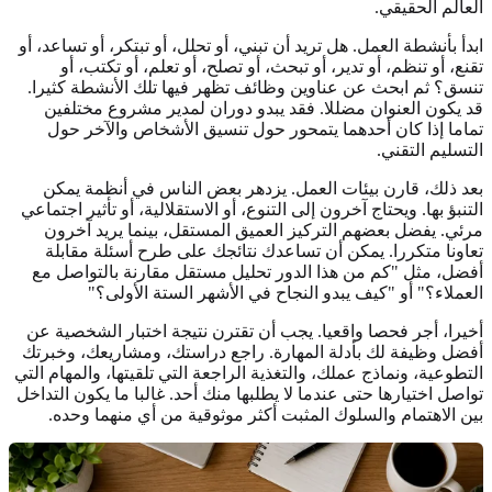
العالم الحقيقي.
ابدأ بأنشطة العمل. هل تريد أن تبني، أو تحلل، أو تبتكر، أو تساعد، أو
تقنع، أو تنظم، أو تدير، أو تبحث، أو تصلح، أو تعلم، أو تكتب، أو
تنسق؟ ثم ابحث عن عناوين وظائف تظهر فيها تلك الأنشطة كثيرا.
قد يكون العنوان مضللا. فقد يبدو دوران لمدير مشروع مختلفين
تماما إذا كان أحدهما يتمحور حول تنسيق الأشخاص والآخر حول
التسليم التقني.
بعد ذلك، قارن بيئات العمل. يزدهر بعض الناس في أنظمة يمكن
التنبؤ بها. ويحتاج آخرون إلى التنوع، أو الاستقلالية، أو تأثير اجتماعي
مرئي. يفضل بعضهم التركيز العميق المستقل، بينما يريد آخرون
تعاونا متكررا. يمكن أن تساعدك نتائجك على طرح أسئلة مقابلة
أفضل، مثل "كم من هذا الدور تحليل مستقل مقارنة بالتواصل مع
العملاء؟" أو "كيف يبدو النجاح في الأشهر الستة الأولى؟"
أخيرا، أجر فحصا واقعيا. يجب أن تقترن نتيجة اختبار الشخصية عن
أفضل وظيفة لك بأدلة المهارة. راجع دراستك، ومشاريعك، وخبرتك
التطوعية، ونماذج عملك، والتغذية الراجعة التي تلقيتها، والمهام التي
تواصل اختيارها حتى عندما لا يطلبها منك أحد. غالبا ما يكون التداخل
بين الاهتمام والسلوك المثبت أكثر موثوقية من أي منهما وحده.