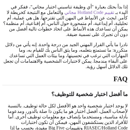
إذا بدأ بحثك بعبارة "أي وظيفة تناسبني اختبار مجاني"، ففكر في
البدء بـ
تقييم Holland Code مجاني
والتعامل مع النتيجة كخريطة لا
كأمر. ابحث عن الأنماط في المهن التي تقترحها. هل هي عملية، أم
تحليلية، أم إبداعية، أم متمحورة حول الناس، أم إقناعية، أم منظمة؟
يمكن أن تساعدك هذه الأنماط على اتخاذ خطوات تالية أفضل من
دون أن تجبرك على تسمية ضيقة.
نادرا ما يأتي القرار المهني الجيد من درجة واحدة. إنه يأتي من دلائل
متكررة: ما تستمتع بتعلمه، وما يثق الناس بك للقيام به، وما
المهارات التي ترغب في تحسينها، وما بيئات العمل التي تساعدك
على البقاء مندمجا. يمكن لاختبارات الشخصية والاهتمامات أن تجعل
تلك الدلائل أسهل رؤية.
FAQ
ما أفضل اختبار شخصية للتوظيف؟
لا يوجد اختبار شخصية واحد هو الأفضل لكل حالة توظيف. بالنسبة
لأصحاب العمل، أفضل اختبار هو ما يكون ذا صلة بالدور، ومدعوما
بأدلة مناسبة، ومستخدما بإنصاف مع معلومات توظيف أخرى. أما
للأفراد الذين يستكشفون المهن، فيمكن أن تكون اختبارات
RIASEC/Holland Code وتقييمات Big Five مفيدة، بحسب ما إذا