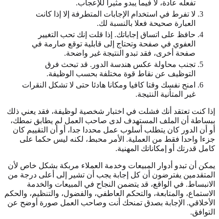
تفعله عادة، لا فيما يبدو مثيرا للإعجاب.
لا تفرط في استخدام الإجابات المتطرفة إلا إذا كانت
العبارة صحيحة فعلا بالنسبة لك.
حافظ على اتساق إجاباتك. إذا قلت إنك تحب التغيير
العفوي في صفحة وتحتاج إلى قابلية توقع صارمة في
صفحة أخرى، فقد تبدو النتيجة غير واضحة.
تجنب محاولة عكس هندسة الدور. قد تبحث فرق
التوظيف عن نقاط قوة مختلفة بحسب الوظيفة.
امنح نفسك وقتا كافيا ومكانا هادئا حتى لا تشكل النقرات
غير المتأنية النتيجة.
إذا كنت تعتقد أنك فشلت في اختبار شخصية لوظيفة، فقد يعني ذلك
ببساطة أن الملف المستهدف لدى صاحب العمل لم يطابق نمطك،
أو أن الدور كان يتطلب أسلوب عمل محددا جدا، أو أن التقييم كان
جزءا واحدا فقط من العملية. الأمر محبط، لكنه ليس حكما على
كامل قدرتك أو إمكاناتك المهنية.
يمكن أن تبدو أدوار المبيعات وخدمة العملاء مربكة بشكل خاص لأن
المتقدمين يفترضون أن كل إجابة يجب أن تشير إلى أعلى درجة من
الانبساط. في الواقع، قد يتضمن النجاح في المبيعات والخدمة
الاستماع، والمتابعة، والتحكم العاطفي، والفضول، والتنظيم، والحكم
الأخلاقي. الإجابة بصدق تمنحك أنت وصاحب العمل صورة أوضح عن
التوافق.