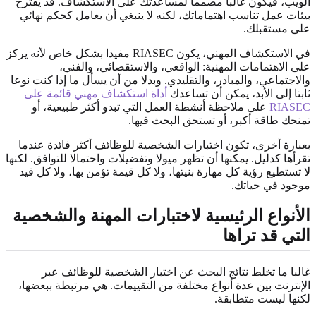
الويب، فيكون غالبا مصمما لمساعدتك على الاستكشاف. قد يقترح
بيئات عمل تناسب اهتماماتك، لكنه لا ينبغي أن يعامل كحكم نهائي
على مستقبلك.
في الاستكشاف المهني، يكون RIASEC مفيدا بشكل خاص لأنه يركز
على الاهتمامات المهنية: الواقعي، والاستقصائي، والفني،
والاجتماعي، والمبادر، والتقليدي. وبدلا من أن يسأل ما إذا كنت نوعا
ثابتا إلى الأبد، يمكن أن تساعدك
أداة استكشاف مهني قائمة على
RIASEC
على ملاحظة أنشطة العمل التي تبدو أكثر طبيعية، أو
تمنحك طاقة أكبر، أو تستحق البحث فيها.
بعبارة أخرى، تكون اختبارات الشخصية للوظائف أكثر فائدة عندما
تقرأها كدليل. يمكنها أن تظهر ميولا وتفضيلات واحتمالا للتوافق. لكنها
لا تستطيع رؤية كل مهارة بنيتها، ولا كل قيمة تؤمن بها، ولا كل قيد
موجود في حياتك.
الأنواع الرئيسية لاختبارات المهنة والشخصية
التي قد تراها
غالبا ما تخلط نتائج البحث عن اختبار الشخصية للوظائف عبر
الإنترنت بين عدة أنواع مختلفة من التقييمات. هي مرتبطة ببعضها،
لكنها ليست متطابقة.