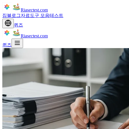
Riasectest.com
집
블로그
자료
도구 모음
테스트
퀴즈
Riasectest.com
퀴즈