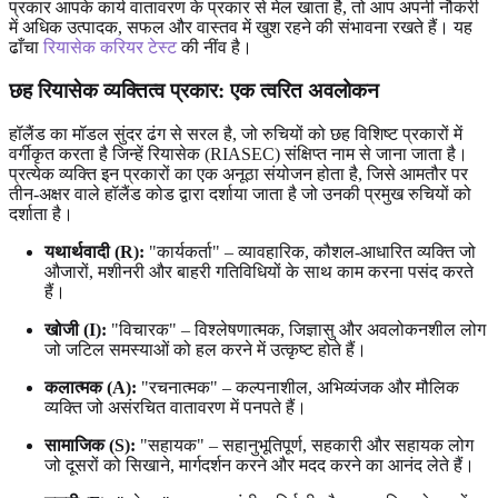
प्रकार आपके कार्य वातावरण के प्रकार से मेल खाता है, तो आप अपनी नौकरी
में अधिक उत्पादक, सफल और वास्तव में खुश रहने की संभावना रखते हैं। यह
ढाँचा
रियासेक करियर टेस्ट
की नींव है।
छह रियासेक व्यक्तित्व प्रकार: एक त्वरित अवलोकन
हॉलैंड का मॉडल सुंदर ढंग से सरल है, जो रुचियों को छह विशिष्ट प्रकारों में
वर्गीकृत करता है जिन्हें रियासेक (RIASEC) संक्षिप्त नाम से जाना जाता है।
प्रत्येक व्यक्ति इन प्रकारों का एक अनूठा संयोजन होता है, जिसे आमतौर पर
तीन-अक्षर वाले हॉलैंड कोड द्वारा दर्शाया जाता है जो उनकी प्रमुख रुचियों को
दर्शाता है।
यथार्थवादी (R):
"कार्यकर्ता" – व्यावहारिक, कौशल-आधारित व्यक्ति जो
औजारों, मशीनरी और बाहरी गतिविधियों के साथ काम करना पसंद करते
हैं।
खोजी (I):
"विचारक" – विश्लेषणात्मक, जिज्ञासु और अवलोकनशील लोग
जो जटिल समस्याओं को हल करने में उत्कृष्ट होते हैं।
कलात्मक (A):
"रचनात्मक" – कल्पनाशील, अभिव्यंजक और मौलिक
व्यक्ति जो असंरचित वातावरण में पनपते हैं।
सामाजिक (S):
"सहायक" – सहानुभूतिपूर्ण, सहकारी और सहायक लोग
जो दूसरों को सिखाने, मार्गदर्शन करने और मदद करने का आनंद लेते हैं।