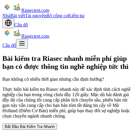
Riasectest.com
Nhà
Bài viết
Tài nguyên
Bộ công cụ
Kiểm tra
Câu đố
Riasectest.com
Câu đố
Bài kiểm tra Riasec nhanh miễn phí giúp
bạn có được thông tin nghề nghiệp tức thì
Bạn không có nhiều thời gian nhưng cần định hướng?
Thực hiện bài kiểm tra Riasec nhanh này để xác định tính cách nghề
nghiệp của bạn trong vòng chưa đầy 120 giây. Mặc dù bài đánh giá
đầy đủ của chúng tôi cung cấp phân tích chuyên sâu, phiên bản rút
gọn này vẫn cung cấp cho bạn bản tóm tắt đáng tin cậy về Mã
Holland (Điểm Cơ Bản) miễn phí, giúp bạn thay đổi sự nghiệp hoặc
chọn chuyên ngành nhanh chóng.
Bắt Đầu Bài Kiểm Tra Nhanh