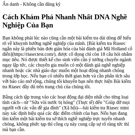
Ẩn danh - Không cần đăng ký
Cách Khám Phá Nhanh Nhất DNA Nghề
Nghiệp Của Bạn
Bạn không phải lúc nào cũng cần một bài kiểm tra dài dòng để hiểu
rõ về khuynh hướng nghề nghiệp của mình. [Bài kiểm tra Riasec
ngắn này là phiên bản đơn giản hóa của bài đánh giá Mã Holland cổ
điển](https://riasectest.com/), được cô đọng chỉ còn 18 câu hỏi nhắm
mục tiêu. Nó được thiết kế cho sinh viên cần ý tưởng chuyên ngành
ngay lập tức, các chuyên gia muốn có một đánh giá nghề nghiệp
nhanh hoặc các nhà giáo dục muốn một hoạt động nhanh chóng
trong lớp học. Nếu bạn có nhiều thời gian hơn và cần phân tích sâu
với báo cáo mở rộng, chúng tôi khuyên bạn nên thực hiện Bài kiểm
tra Riasec đầy đủ trên trang chủ của chúng tôi.
Bằng cách tập trung vào các hoạt động đại diện nhất cho từng loại
tính cách—từ "Sửa vòi nước bị hỏng" (Thực tế) đến "Giúp đỡ mọi
người với các vấn đề gia đình" (Xã hội)—bài kiểm tra Riasec mini
này xác định hiệu quả các đặc điểm chính của bạn. Nếu bạn đang
tìm kiếm một bài kiểm tra sở thích nghề nghiệp trực tuyến nhanh
chóng, không phức tạp thì công cụ này cung cấp sự rõ ràng tức thì
mà bạn cần.