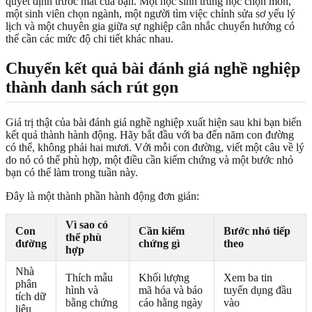
quyết định trước mắt của bạn. Một học sinh trung học chọn môn,
một sinh viên chọn ngành, một người tìm việc chỉnh sửa sơ yếu lý
lịch và một chuyên gia giữa sự nghiệp cân nhắc chuyển hướng có
thể cần các mức độ chi tiết khác nhau.
Chuyển kết quả bài đánh giá nghề nghiệp
thành danh sách rút gọn
Giá trị thật của bài đánh giá nghề nghiệp xuất hiện sau khi bạn biến
kết quả thành hành động. Hãy bắt đầu với ba đến năm con đường
có thể, không phải hai mươi. Với mỗi con đường, viết một câu về lý
do nó có thể phù hợp, một điều cần kiểm chứng và một bước nhỏ
bạn có thể làm trong tuần này.
Đây là một thành phần hành động đơn giản:
Vì sao có
Con
Cần kiểm
Bước nhỏ tiếp
thể phù
đường
chứng gì
theo
hợp
Nhà
Thích mẫu
Khối lượng
Xem ba tin
phân
hình và
mã hóa và báo
tuyển dụng đầu
tích dữ
bằng chứng
cáo hằng ngày
vào
liệu