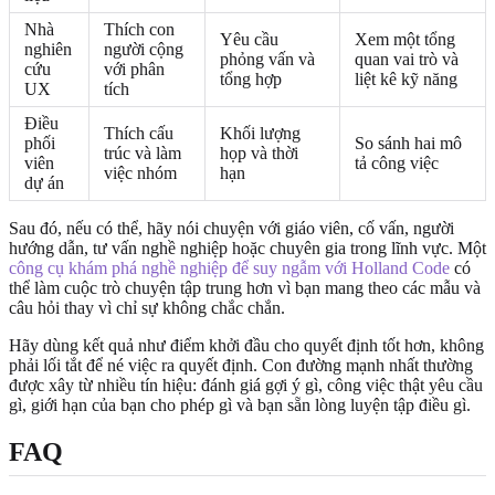
Nhà
Thích con
Yêu cầu
Xem một tổng
nghiên
người cộng
phỏng vấn và
quan vai trò và
cứu
với phân
tổng hợp
liệt kê kỹ năng
UX
tích
Điều
Thích cấu
Khối lượng
phối
So sánh hai mô
trúc và làm
họp và thời
viên
tả công việc
việc nhóm
hạn
dự án
Sau đó, nếu có thể, hãy nói chuyện với giáo viên, cố vấn, người
hướng dẫn, tư vấn nghề nghiệp hoặc chuyên gia trong lĩnh vực. Một
công cụ khám phá nghề nghiệp để suy ngẫm với Holland Code
có
thể làm cuộc trò chuyện tập trung hơn vì bạn mang theo các mẫu và
câu hỏi thay vì chỉ sự không chắc chắn.
Hãy dùng kết quả như điểm khởi đầu cho quyết định tốt hơn, không
phải lối tắt để né việc ra quyết định. Con đường mạnh nhất thường
được xây từ nhiều tín hiệu: đánh giá gợi ý gì, công việc thật yêu cầu
gì, giới hạn của bạn cho phép gì và bạn sẵn lòng luyện tập điều gì.
FAQ