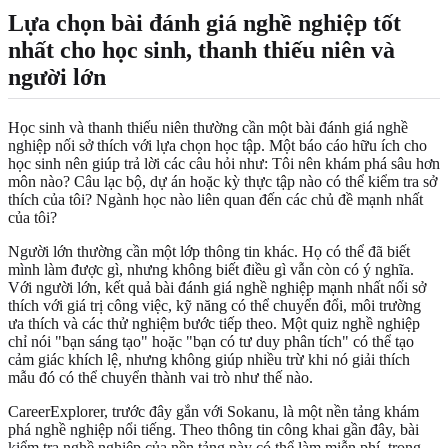
Lựa chọn bài đánh giá nghề nghiệp tốt
nhất cho học sinh, thanh thiếu niên và
người lớn
Học sinh và thanh thiếu niên thường cần một bài đánh giá nghề
nghiệp nối sở thích với lựa chọn học tập. Một báo cáo hữu ích cho
học sinh nên giúp trả lời các câu hỏi như: Tôi nên khám phá sâu hơn
môn nào? Câu lạc bộ, dự án hoặc kỳ thực tập nào có thể kiểm tra sở
thích của tôi? Ngành học nào liên quan đến các chủ đề mạnh nhất
của tôi?
Người lớn thường cần một lớp thông tin khác. Họ có thể đã biết
mình làm được gì, nhưng không biết điều gì vẫn còn có ý nghĩa.
Với người lớn, kết quả bài đánh giá nghề nghiệp mạnh nhất nối sở
thích với giá trị công việc, kỹ năng có thể chuyển đổi, môi trường
ưa thích và các thử nghiệm bước tiếp theo. Một quiz nghề nghiệp
chỉ nói "bạn sáng tạo" hoặc "bạn có tư duy phân tích" có thể tạo
cảm giác khích lệ, nhưng không giúp nhiều trừ khi nó giải thích
mẫu đó có thể chuyển thành vai trò như thế nào.
CareerExplorer, trước đây gắn với Sokanu, là một nền tảng khám
phá nghề nghiệp nổi tiếng. Theo thông tin công khai gần đây, bài
kiểm tra nghề nghiệp của nền tảng này có thể làm miễn phí, trong