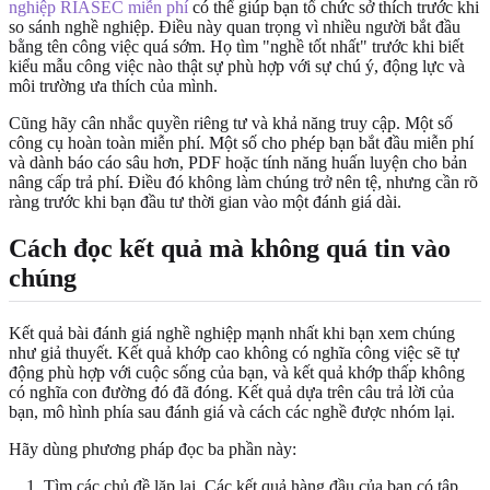
nghiệp RIASEC miễn phí
có thể giúp bạn tổ chức sở thích trước khi
so sánh nghề nghiệp. Điều này quan trọng vì nhiều người bắt đầu
bằng tên công việc quá sớm. Họ tìm "nghề tốt nhất" trước khi biết
kiểu mẫu công việc nào thật sự phù hợp với sự chú ý, động lực và
môi trường ưa thích của mình.
Cũng hãy cân nhắc quyền riêng tư và khả năng truy cập. Một số
công cụ hoàn toàn miễn phí. Một số cho phép bạn bắt đầu miễn phí
và dành báo cáo sâu hơn, PDF hoặc tính năng huấn luyện cho bản
nâng cấp trả phí. Điều đó không làm chúng trở nên tệ, nhưng cần rõ
ràng trước khi bạn đầu tư thời gian vào một đánh giá dài.
Cách đọc kết quả mà không quá tin vào
chúng
Kết quả bài đánh giá nghề nghiệp mạnh nhất khi bạn xem chúng
như giả thuyết. Kết quả khớp cao không có nghĩa công việc sẽ tự
động phù hợp với cuộc sống của bạn, và kết quả khớp thấp không
có nghĩa con đường đó đã đóng. Kết quả dựa trên câu trả lời của
bạn, mô hình phía sau đánh giá và cách các nghề được nhóm lại.
Hãy dùng phương pháp đọc ba phần này:
Tìm các chủ đề lặp lại. Các kết quả hàng đầu của bạn có tập