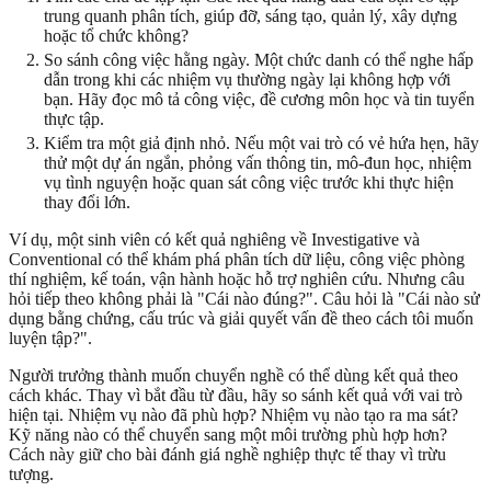
trung quanh phân tích, giúp đỡ, sáng tạo, quản lý, xây dựng
hoặc tổ chức không?
So sánh công việc hằng ngày. Một chức danh có thể nghe hấp
dẫn trong khi các nhiệm vụ thường ngày lại không hợp với
bạn. Hãy đọc mô tả công việc, đề cương môn học và tin tuyển
thực tập.
Kiểm tra một giả định nhỏ. Nếu một vai trò có vẻ hứa hẹn, hãy
thử một dự án ngắn, phỏng vấn thông tin, mô-đun học, nhiệm
vụ tình nguyện hoặc quan sát công việc trước khi thực hiện
thay đổi lớn.
Ví dụ, một sinh viên có kết quả nghiêng về Investigative và
Conventional có thể khám phá phân tích dữ liệu, công việc phòng
thí nghiệm, kế toán, vận hành hoặc hỗ trợ nghiên cứu. Nhưng câu
hỏi tiếp theo không phải là "Cái nào đúng?". Câu hỏi là "Cái nào sử
dụng bằng chứng, cấu trúc và giải quyết vấn đề theo cách tôi muốn
luyện tập?".
Người trưởng thành muốn chuyển nghề có thể dùng kết quả theo
cách khác. Thay vì bắt đầu từ đầu, hãy so sánh kết quả với vai trò
hiện tại. Nhiệm vụ nào đã phù hợp? Nhiệm vụ nào tạo ra ma sát?
Kỹ năng nào có thể chuyển sang một môi trường phù hợp hơn?
Cách này giữ cho bài đánh giá nghề nghiệp thực tế thay vì trừu
tượng.