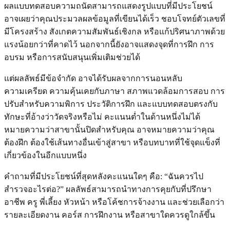
ผลแบบทดสอบความถนัดสามารถแสดงรูปแบบที่มีประโยชน์
อาจเผยว่าคุณประมวลผลข้อมูลที่เขียนได้เร็ว ชอบโจทย์ตัวเลขที่
มีโครงสร้าง สังเกตความสัมพันธ์เชิงกล หรือแก้ปริศนาภาพด้วย
แรงน้อยกว่าที่คาดไว้ นอกจากนี้ยังอาจแสดงจุดที่การฝึก การ
อบรม หรือการสนับสนุนเพิ่มเติมช่วยได้
แต่ผลลัพธ์มีข้อจำกัด อาจได้รับผลจากการนอนหลับ
ความเครียด ความคุ้นเคยกับภาษา สภาพแวดล้อมการสอบ การ
ปรับสำหรับความพิการ ประวัติการฝึก และแบบทดสอบตรงกับ
ทักษะที่อ้างว่าวัดจริงหรือไม่ คะแนนต่ำในด้านหนึ่งไม่ได้
หมายความว่าสาขานั้นปิดสำหรับคุณ อาจหมายความว่าคุณ
ต้องฝึก ต้องใช้เส้นทางอื่นเข้าสู่สาขา หรือบทบาทที่ใช้จุดแข็งที่
เกี่ยวข้องในอีกแบบหนึ่ง
คำถามที่มีประโยชน์ที่สุดหลังคะแนนใดๆ คือ: “ฉันควรไป
สำรวจอะไรต่อ?” ผลลัพธ์สามารถนำทางการคุยกับที่ปรึกษา
อาชีพ ครู พี่เลี้ยง หัวหน้า หรือโค้ชการจ้างงาน และช่วยเลือกว่า
รายละเอียดงาน คอร์ส การฝึกงาน หรือสาขาใดควรดูใกล้ขึ้น