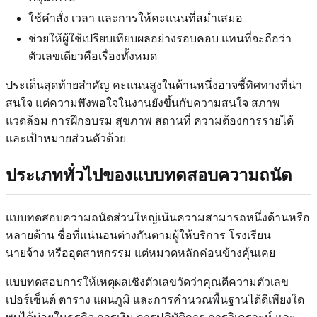
ใช้คำสั่ง เวลา และการให้คะแนนที่สม่ำเสมอ
ช่วยให้ผู้ใช้เปรียบเทียบผลอย่างรอบคอบ แทนที่จะถือว่า
ตัวเลขเดียวคือเรื่องทั้งหมด
ประเด็นสุดท้ายสำคัญ คะแนนสูงในด้านหนึ่งอาจชี้ทิศทางที่น่า
สนใจ แต่ความพึงพอใจในงานยังขึ้นกับความสนใจ สภาพ
แวดล้อม การฝึกอบรม สุขภาพ สถานที่ ความต้องการรายได้
และเป้าหมายส่วนตัวด้วย
ประเภททั่วไปของแบบทดสอบความถนัด
แบบทดสอบความถนัดส่วนใหญ่เน้นความสามารถหนึ่งด้านหรือ
หลายด้าน ชื่อที่แน่นอนต่างกันตามผู้ให้บริการ โรงเรียน
นายจ้าง หรืออุตสาหกรรม แต่หมวดหลักค่อนข้างคุ้นเคย
แบบทดสอบการให้เหตุผลเชิงตัวเลขวัดว่าคุณตีความตัวเลข
เปอร์เซ็นต์ ตาราง แผนภูมิ และการคำนวณพื้นฐานได้ดีเพียงใด