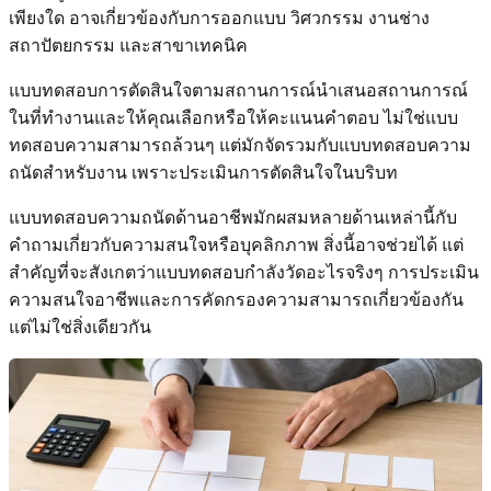
เพียงใด อาจเกี่ยวข้องกับการออกแบบ วิศวกรรม งานช่าง
สถาปัตยกรรม และสาขาเทคนิค
แบบทดสอบการตัดสินใจตามสถานการณ์นำเสนอสถานการณ์
ในที่ทำงานและให้คุณเลือกหรือให้คะแนนคำตอบ ไม่ใช่แบบ
ทดสอบความสามารถล้วนๆ แต่มักจัดรวมกับแบบทดสอบความ
ถนัดสำหรับงาน เพราะประเมินการตัดสินใจในบริบท
แบบทดสอบความถนัดด้านอาชีพมักผสมหลายด้านเหล่านี้กับ
คำถามเกี่ยวกับความสนใจหรือบุคลิกภาพ สิ่งนี้อาจช่วยได้ แต่
สำคัญที่จะสังเกตว่าแบบทดสอบกำลังวัดอะไรจริงๆ การประเมิน
ความสนใจอาชีพและการคัดกรองความสามารถเกี่ยวข้องกัน
แต่ไม่ใช่สิ่งเดียวกัน