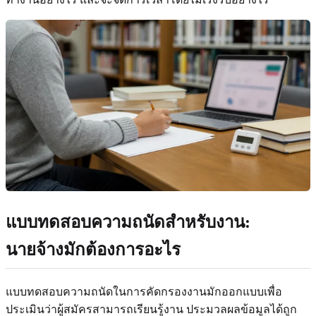
แบบทดสอบความถนัดสำหรับงาน:
นายจ้างมักต้องการอะไร
แบบทดสอบความถนัดในการคัดกรองงานมักออกแบบเพื่อ
ประเมินว่าผู้สมัครสามารถเรียนรู้งาน ประมวลผลข้อมูลได้ถูก