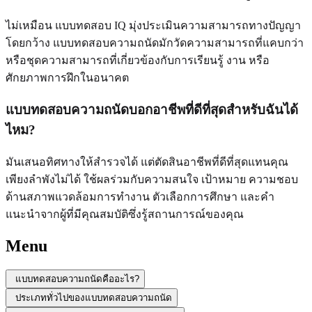
ไม่เหมือน แบบทดสอบ IQ มุ่งประเมินความสามารถทางปัญญา
โดยกว้าง แบบทดสอบความถนัดมักวัดความสามารถที่แคบกว่า
หรือชุดความสามารถที่เกี่ยวข้องกับการเรียนรู้ งาน หรือ
ศักยภาพการฝึกในอนาคต
แบบทดสอบความถนัดบอกอาชีพที่ดีที่สุดสำหรับฉันได้
ไหม?
มันเสนอทิศทางให้สำรวจได้ แต่ตัดสินอาชีพที่ดีที่สุดแทนคุณ
เพียงลำพังไม่ได้ ใช้ผลร่วมกับความสนใจ เป้าหมาย ความชอบ
ด้านสภาพแวดล้อมการทำงาน ตัวเลือกการศึกษา และคำ
แนะนำจากผู้ที่มีคุณสมบัติซึ่งรู้สถานการณ์ของคุณ
Menu
แบบทดสอบความถนัดคืออะไร?
ประเภททั่วไปของแบบทดสอบความถนัด