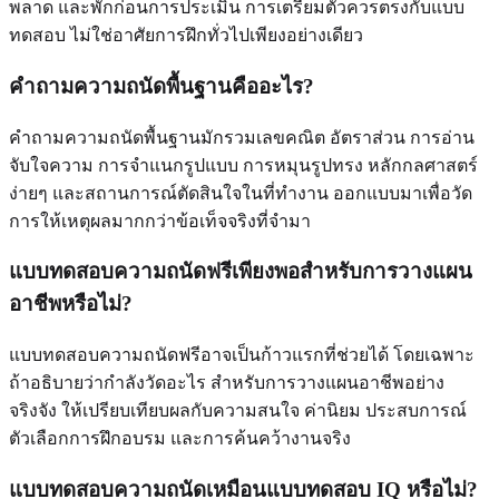
พลาด และพักก่อนการประเมิน การเตรียมตัวควรตรงกับแบบ
ทดสอบ ไม่ใช่อาศัยการฝึกทั่วไปเพียงอย่างเดียว
คำถามความถนัดพื้นฐานคืออะไร?
คำถามความถนัดพื้นฐานมักรวมเลขคณิต อัตราส่วน การอ่าน
จับใจความ การจำแนกรูปแบบ การหมุนรูปทรง หลักกลศาสตร์
ง่ายๆ และสถานการณ์ตัดสินใจในที่ทำงาน ออกแบบมาเพื่อวัด
การให้เหตุผลมากกว่าข้อเท็จจริงที่จำมา
แบบทดสอบความถนัดฟรีเพียงพอสำหรับการวางแผน
อาชีพหรือไม่?
แบบทดสอบความถนัดฟรีอาจเป็นก้าวแรกที่ช่วยได้ โดยเฉพาะ
ถ้าอธิบายว่ากำลังวัดอะไร สำหรับการวางแผนอาชีพอย่าง
จริงจัง ให้เปรียบเทียบผลกับความสนใจ ค่านิยม ประสบการณ์
ตัวเลือกการฝึกอบรม และการค้นคว้างานจริง
แบบทดสอบความถนัดเหมือนแบบทดสอบ IQ หรือไม่?