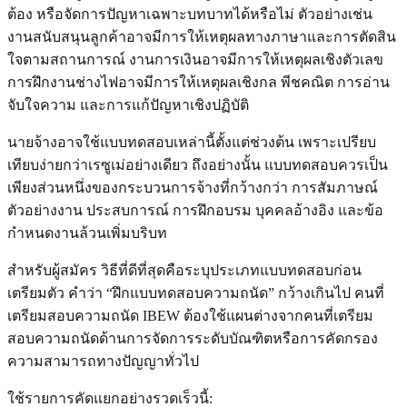
ต้อง หรือจัดการปัญหาเฉพาะบทบาทได้หรือไม่ ตัวอย่างเช่น
งานสนับสนุนลูกค้าอาจมีการให้เหตุผลทางภาษาและการตัดสิน
ใจตามสถานการณ์ งานการเงินอาจมีการให้เหตุผลเชิงตัวเลข
การฝึกงานช่างไฟอาจมีการให้เหตุผลเชิงกล พีชคณิต การอ่าน
จับใจความ และการแก้ปัญหาเชิงปฏิบัติ
นายจ้างอาจใช้แบบทดสอบเหล่านี้ตั้งแต่ช่วงต้น เพราะเปรียบ
เทียบง่ายกว่าเรซูเม่อย่างเดียว ถึงอย่างนั้น แบบทดสอบควรเป็น
เพียงส่วนหนึ่งของกระบวนการจ้างที่กว้างกว่า การสัมภาษณ์
ตัวอย่างงาน ประสบการณ์ การฝึกอบรม บุคคลอ้างอิง และข้อ
กำหนดงานล้วนเพิ่มบริบท
สำหรับผู้สมัคร วิธีที่ดีที่สุดคือระบุประเภทแบบทดสอบก่อน
เตรียมตัว คำว่า “ฝึกแบบทดสอบความถนัด” กว้างเกินไป คนที่
เตรียมสอบความถนัด IBEW ต้องใช้แผนต่างจากคนที่เตรียม
สอบความถนัดด้านการจัดการระดับบัณฑิตหรือการคัดกรอง
ความสามารถทางปัญญาทั่วไป
ใช้รายการคัดแยกอย่างรวดเร็วนี้: