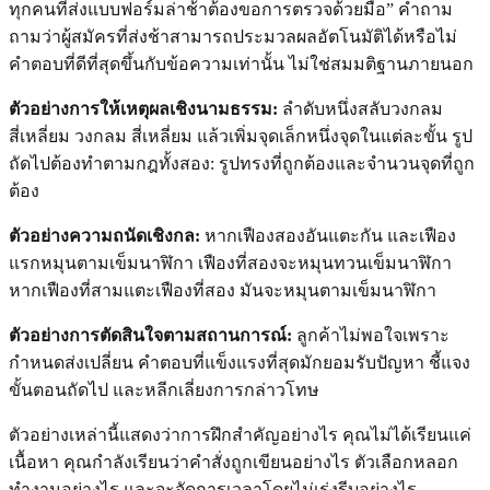
ทุกคนที่ส่งแบบฟอร์มล่าช้าต้องขอการตรวจด้วยมือ” คำถาม
ถามว่าผู้สมัครที่ส่งช้าสามารถประมวลผลอัตโนมัติได้หรือไม่
คำตอบที่ดีที่สุดขึ้นกับข้อความเท่านั้น ไม่ใช่สมมติฐานภายนอก
ตัวอย่างการให้เหตุผลเชิงนามธรรม:
ลำดับหนึ่งสลับวงกลม
สี่เหลี่ยม วงกลม สี่เหลี่ยม แล้วเพิ่มจุดเล็กหนึ่งจุดในแต่ละขั้น รูป
ถัดไปต้องทำตามกฎทั้งสอง: รูปทรงที่ถูกต้องและจำนวนจุดที่ถูก
ต้อง
ตัวอย่างความถนัดเชิงกล:
หากเฟืองสองอันแตะกัน และเฟือง
แรกหมุนตามเข็มนาฬิกา เฟืองที่สองจะหมุนทวนเข็มนาฬิกา
หากเฟืองที่สามแตะเฟืองที่สอง มันจะหมุนตามเข็มนาฬิกา
ตัวอย่างการตัดสินใจตามสถานการณ์:
ลูกค้าไม่พอใจเพราะ
กำหนดส่งเปลี่ยน คำตอบที่แข็งแรงที่สุดมักยอมรับปัญหา ชี้แจง
ขั้นตอนถัดไป และหลีกเลี่ยงการกล่าวโทษ
ตัวอย่างเหล่านี้แสดงว่าการฝึกสำคัญอย่างไร คุณไม่ได้เรียนแค่
เนื้อหา คุณกำลังเรียนว่าคำสั่งถูกเขียนอย่างไร ตัวเลือกหลอก
ทำงานอย่างไร และจะจัดการเวลาโดยไม่เร่งรีบอย่างไร