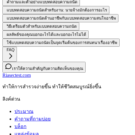
คำถามและตัวอย่างแบบทดสอบความถนัด
แบบทดสอบความถนัดสำหรับงาน: นายจ้างมักต้องการอะไร
แบบทดสอบความถนัดด้านอาชีพกับแบบทดสอบความสนใจอาชีพ
วิธีเตรียมตัวสำหรับแบบทดสอบความถนัด
ผลลัพธ์ของคุณบอกอะไรได้และบอกอะไรไม่ได้
ใช้แบบทดสอบความถนัดเป็นจุดเริ่มต้นของการสนทนาเรื่องอาชีพ
FAQ
เราให้ความสำคัญกับความคิดเห็นของคุณ
Riasectest.com
ทําให้การสํารวจง่ายขึ้น ทําให้ชีวิตสมบูรณ์ยิ่งขึ้น
ลิงค์ด่วน
ประมาณ
คำถามที่ถามบ่อย
บล็อก
แหล่งข้อมูล