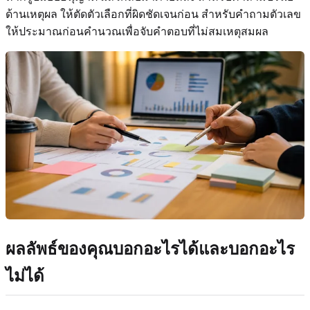
ด้านเหตุผล ให้ตัดตัวเลือกที่ผิดชัดเจนก่อน สำหรับคำถามตัวเลข
ให้ประมาณก่อนคำนวณเพื่อจับคำตอบที่ไม่สมเหตุสมผล
ผลลัพธ์ของคุณบอกอะไรได้และบอกอะไร
ไม่ได้