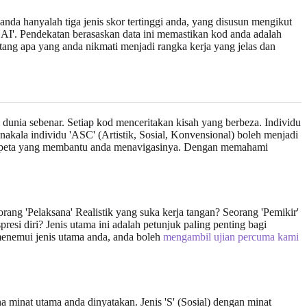
nda hanyalah tiga jenis skor tertinggi anda, yang disusun mengikut
 'SAI'. Pendekatan berasaskan data ini memastikan kod anda adalah
ntang apa yang anda nikmati menjadi rangka kerja yang jelas dan
nia sebenar. Setiap kod menceritakan kisah yang berbeza. Individu
nakala individu 'ASC' (Artistik, Sosial, Konvensional) boleh menjadi
ah peta yang membantu anda menavigasinya. Dengan memahami
ang 'Pelaksana' Realistik yang suka kerja tangan? Seorang 'Pemikir'
esi diri? Jenis utama ini adalah petunjuk paling penting bagi
 menemui jenis utama anda, anda boleh
mengambil ujian percuma kami
 minat utama anda dinyatakan. Jenis 'S' (Sosial) dengan minat