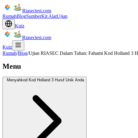
Riasectest.com
Rumah
Blog
Sumber
Kit Alat
Ujian
Kuiz
Riasectest.com
Kuiz
Rumah
/
Blog
/
Ujian RIASEC Dalam Talian: Fahami Kod Holland 3 Hu
Menu
Menyahkod Kod Holland 3 Huruf Unik Anda