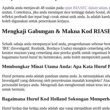
Apabila anda menjawab 48 soalan pada
ujian RIASEC dalam talian
,
urutan. Contohnya, jika anda mendapat skor tertinggi dalam Sosial, d
refleksi peribadi dan tepat bagi corak minat unik anda. Ia adalah ka
boleh digunakan untuk penerokaan kerjaya.
Mengkaji Gabungan & Makna Kod RIASE
Sebaik sahaja anda mempunyai kod anda, pengembaraan sebenar berm
'IRE' (Investigatif, Realistik, Berdaya Usaha) mungkin cemerlang seb
kurator muzium yang cemerlang atau pereka grafik untuk organisa
bagaimana huruf-huruf itu berinteraksi, anda boleh memperoleh pand
Membongkar Minat Utama Anda: Apa Kata Huruf 
Huruf pertama anda adalah panduan utama anda. Ia menunjukkan sifat
Investigatif yang didorong oleh penyelesaian masalah kompleks? Atau
personaliti kerjaya anda. Mengenali dan menghormati minat teras ini
untuk bermula.
Bagaimana Huruf Kod Holland Sokongan Memperhal
Huruf kedua dan ketiga anda adalah apa yang menjadikan profil anda 