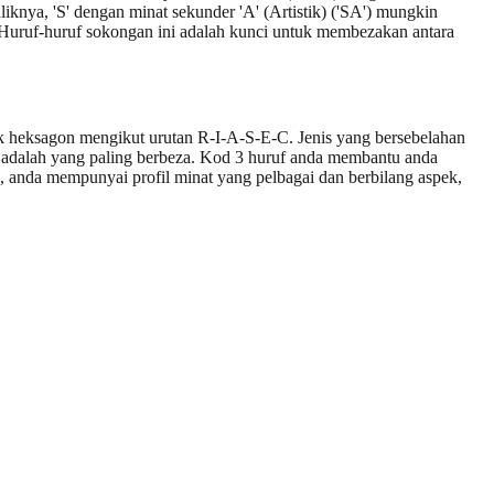
iknya, 'S' dengan minat sekunder 'A' (Artistik) ('SA') mungkin
. Huruf-huruf sokongan ini adalah kunci untuk membezakan antara
heksagon mengikut urutan R-I-A-S-E-C. Jenis yang bersebelahan
al) adalah yang paling berbeza. Kod 3 huruf anda membantu anda
E'), anda mempunyai profil minat yang pelbagai dan berbilang aspek,