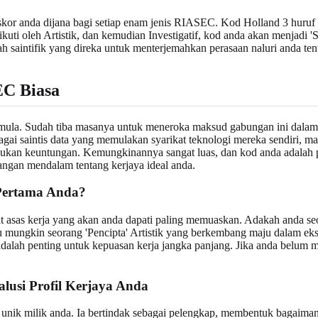
 skor anda dijana bagi setiap enam jenis RIASEC. Kod Holland 3 huruf a
iikuti oleh Artistik, dan kemudian Investigatif, kod anda akan menjadi
edah saintifik yang direka untuk menterjemahkan perasaan naluri anda te
C Biasa
ula. Sudah tiba masanya untuk meneroka maksud gabungan ini dalam du
agai saintis data yang memulakan syarikat teknologi mereka sendiri, ma
si bukan keuntungan. Kemungkinannya sangat luas, dan kod anda adal
angan mendalam tentang kerjaya ideal anda.
Pertama Anda?
 asas kerja yang akan anda dapati paling memuaskan. Adakah anda seor
 mungkin seorang 'Pencipta' Artistik yang berkembang maju dalam ekspr
 adalah penting untuk kepuasan kerja jangka panjang. Jika anda belum
usi Profil Kerjaya Anda
unik milik anda. Ia bertindak sebagai pelengkap, membentuk bagaimana