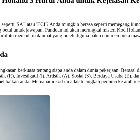
Holland 3 Huruf Anda untuk Kejelasan Ke
 seperti 'SAI' atau 'ECI'? Anda mungkin berasa seperti memegang kunc
ang betul untuk jawapan. Panduan ini akan merungkai misteri Kod Hol
huruf itu menjadi maklumat yang boleh diguna pakai dan membuka masa 
nda
ngkasan berkuasa tentang siapa anda dalam dunia pekerjaan. Berasal da
ik (R), Investigatif (I), Artistik (A), Sosial (S), Berdaya Usaha (E),
ibatkan anda. Memahami kod ini adalah langkah pertama ke arah mencar