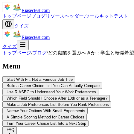
Riasectest.com
トップページ
ブログ
リソース
ヘッダー.ツールキット
テスト
クイズ
Riasectest.com
クイズ
トップページ
/
ブログ
/
どの職業を選ぶべきか：学生と転職希望
Menu
Start With Fit, Not a Famous Job Title
Build a Career Choice List You Can Actually Compare
Use RIASEC to Understand Your Work Preferences
Which Field Should I Choose After 10th or as a Teenager?
Make a Job Preferences List Before You Rank Professions
Narrow Your Options With Small Experiments
A Simple Scoring Method for Career Choices
Turn Your Career Choice List Into a Next Step
FAQ