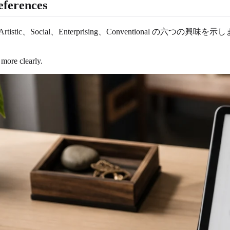
ferences
tigative、Artistic、Social、Enterprising、Conven
more clearly.