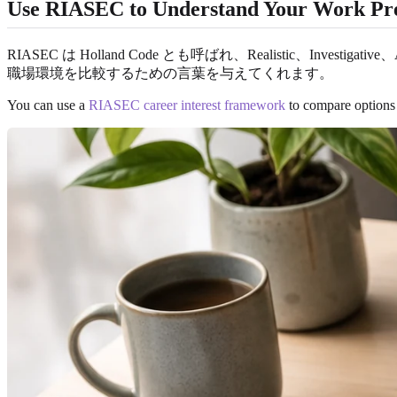
Use RIASEC to Understand Your Work Pre
RIASEC は Holland Code とも呼ばれ、Realistic、Inves
職場環境を比較するための言葉を与えてくれます。
You can use a
RIASEC career interest framework
to compare options 