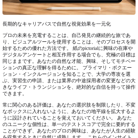
長期的なキャリアパスで自然な視覚効果を一元化
プロの未来を充電することは、自己発見の継続的な旅であ
り、ビジュアルツールを使用することは、そのプロセスを開
始するための優れた方法です。 紙のpictorialに興味の在庫や
デジタルアンケートと相互作用する場合でも、究極の目標は
同じままです。あなたの自然な才能、興味、そしてモチベー
ションの真正な理解を得るために。 プライマリ・ボクエー
ション・インクルージョンを知ることで、大学の専攻を選
ぶ、実習生の申請、または業界の中途採用者の変更などの大
きなライフ・トランジションを、絶対的な自信を持って操作
できます。
常に関心のある評価は、あなたの選択肢を制限したり、不変
なボックスに入れないように、あなたの地平線を拡大するよ
うに設計されていることを覚えておいてください。 あなた
のユニークな個性は、単一のテストスコアで完全に要約する
ことができず、あなたのプロの興味は、あなたが人生の経験
を収集するときに自然に成熟します。 これらのインサイト