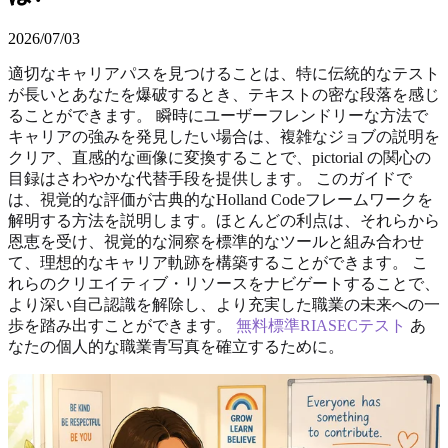
2026/07/03
適切なキャリアパスを見つけることは、特に伝統的なテスト
が長いとあなたを爆破するとき、テキストの密な段落を感じ
ることができます。 瞬時にユーザーフレンドリーな方法で
キャリアの強みを発見したい場合は、複雑なジョブの説明を
クリア、直感的な画像に変換することで、pictorial の関心の
目録はさわやかな代替手段を提供します。 このガイドで
は、視覚的な評価が古典的なHolland Codeフレームワークを
解明する方法を説明します。ほとんどの利点は、それらから
恩恵を受け、視覚的な洞察を標準的なツールと組み合わせ
て、理想的なキャリア軌跡を構築することができます。 こ
れらのクリエイティブ・リソースをナビゲートすることで、
より深い自己認識を解除し、より充実した職業の未来への一
歩を踏み出すことができます。
無料標準RIASECテスト
あ
なたの個人的な職業青写真を確立するために。