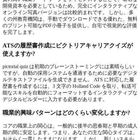
開発資本を必要としているため、完全にインタラクティブな
オンライン写真バージョンは比較的まれです。 しかし、多
くの州教育機関は、手動でダウンロードできる優れた、無料
のプリント可能なPDF小冊子を提供し、自宅で視覚的な評価
を完了します。
ATSの履歴書作成にピクトリアキャリアクイズが
使えますか?
pictorial quiz は初期のブレーンストーミングには素晴らしい
ですが、自動の採用システムを通過するために必要なデジタ
ルテキストファイルを生成できません。 ATS に対応した履
歴書を作成するには、3 文字の Holland Code を取り、転送可
能なスキルを自動的にフォーマットするインタラクティブな
デジタルビルダーに入力する必要があります。
職業的興味パターンはどのくらい変化しますか?
コアの職業上の関心は、一般的に後半の思春期と早期の成人
期の間に安定します。つまり、あなたの主な関心タイプは、
おそらく一貫したままになります。 しかし、新しいスキル