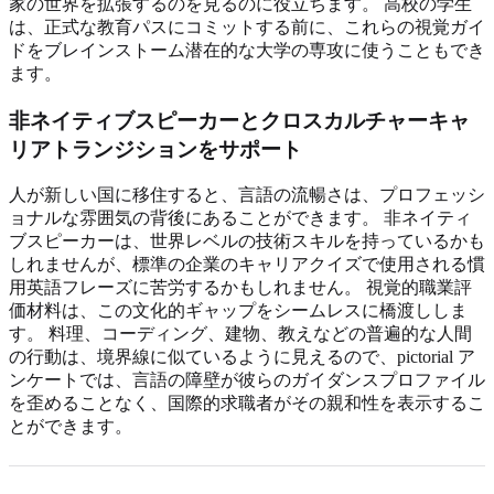
家の世界を拡張するのを見るのに役立ちます。 高校の学生
は、正式な教育パスにコミットする前に、これらの視覚ガイ
ドをブレインストーム潜在的な大学の専攻に使うこともでき
ます。
非ネイティブスピーカーとクロスカルチャーキャ
リアトランジションをサポート
人が新しい国に移住すると、言語の流暢さは、プロフェッシ
ョナルな雰囲気の背後にあることができます。 非ネイティ
ブスピーカーは、世界レベルの技術スキルを持っているかも
しれませんが、標準の企業のキャリアクイズで使用される慣
用英語フレーズに苦労するかもしれません。 視覚的職業評
価材料は、この文化的ギャップをシームレスに橋渡ししま
す。 料理、コーディング、建物、教えなどの普遍的な人間
の行動は、境界線に似ているように見えるので、pictorial ア
ンケートでは、言語の障壁が彼らのガイダンスプロファイル
を歪めることなく、国際的求職者がその親和性を表示するこ
とができます。