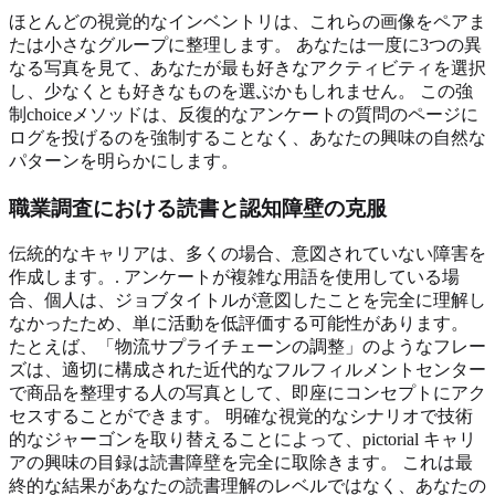
ほとんどの視覚的なインベントリは、これらの画像をペアま
たは小さなグループに整理します。 あなたは一度に3つの異
なる写真を見て、あなたが最も好きなアクティビティを選択
し、少なくとも好きなものを選ぶかもしれません。 この強
制choiceメソッドは、反復的なアンケートの質問のページに
ログを投げるのを強制することなく、あなたの興味の自然な
パターンを明らかにします。
職業調査における読書と認知障壁の克服
伝統的なキャリアは、多くの場合、意図されていない障害を
作成します。. アンケートが複雑な用語を使用している場
合、個人は、ジョブタイトルが意図したことを完全に理解し
なかったため、単に活動を低評価する可能性があります。
たとえば、「物流サプライチェーンの調整」のようなフレー
ズは、適切に構成された近代的なフルフィルメントセンター
で商品を整理する人の写真として、即座にコンセプトにアク
セスすることができます。 明確な視覚的なシナリオで技術
的なジャーゴンを取り替えることによって、pictorial キャリ
アの興味の目録は読書障壁を完全に取除きます。 これは最
終的な結果があなたの読書理解のレベルではなく、あなたの