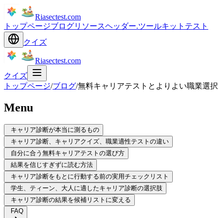
Riasectest.com
トップページ
ブログ
リソース
ヘッダー.ツールキット
テスト
クイズ
Riasectest.com
クイズ
トップページ
/
ブログ
/
無料キャリアテストとよりよい職業選択
Menu
キャリア診断が本当に測るもの
キャリア診断、キャリアクイズ、職業適性テストの違い
自分に合う無料キャリアテストの選び方
結果を信じすぎずに読む方法
キャリア診断をもとに行動する前の実用チェックリスト
学生、ティーン、大人に適したキャリア診断の選択肢
キャリア診断の結果を候補リストに変える
FAQ