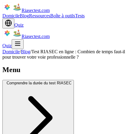
Riasectest.com
Domicile
Blog
Ressources
Boîte à outils
Tests
Quiz
Riasectest.com
Quiz
Domicile
/
Blog
/
Test RIASEC en ligne : Combien de temps faut-il
pour trouver votre voie professionnelle ?
Menu
Comprendre la durée du test RIASEC